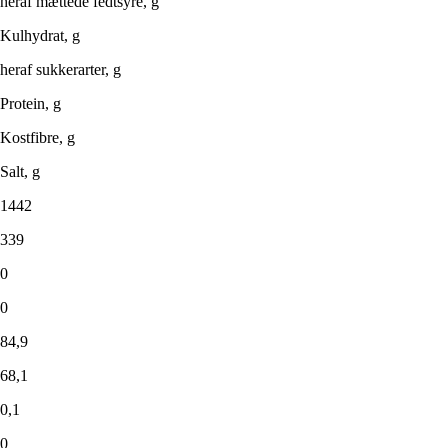
heraf mættede fedtsyre, g
Kulhydrat, g
heraf sukkerarter, g
Protein, g
Kostfibre, g
Salt, g
1442
339
0
0
84,9
68,1
0,1
0