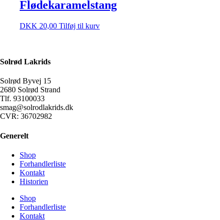
Flødekaramelstang
DKK
20,00
Tilføj til kurv
Solrød Lakrids
Solrød Byvej 15
2680 Solrød Strand
Tlf. 93100033
smag@solrodlakrids.dk
CVR: 36702982
Generelt
Shop
Forhandlerliste
Kontakt
Historien
Shop
Forhandlerliste
Kontakt