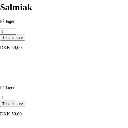
Salmiak
På lager
Salmiak
antal
Tilføj til kurv
DKK
59,00
På lager
Salmiak
antal
Tilføj til kurv
DKK
59,00