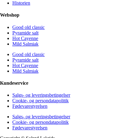
Historien
Webshop
Good old classic
Pyramide salt
Hot Cayenne
Mild Salmiak
Good old classic
Pyramide salt
Hot Cayenne
Mild Salmiak
Kundeservice
Salgs- og leveringsbetingelser
Cookie- og persondatapolitik
Fødevarestyrelsen
Salgs- og leveringsbetingelser
Cookie- og persondatapolitik
Fødevarestyrelsen